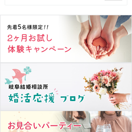
シ
ョ
ン