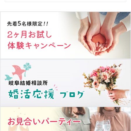
シ
ョ
ン