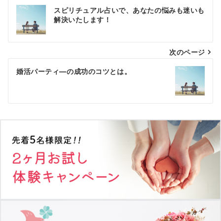
投
スピリチュアル占いで、あなたの悩みも迷いも
稿
解決いたします！
ナ
次のページ
ビ
ゲ
婚活パーティ―の成功のコツとは。
ー
シ
ョ
ン