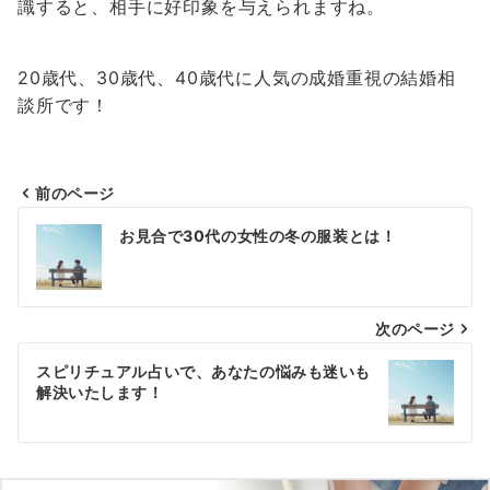
識すると、相手に好印象を与えられますね。
20歳代、30歳代、40歳代に人気の成婚重視の結婚相
談所です！
前のページ
投
お見合で30代の女性の冬の服装とは！
稿
ナ
次のページ
ビ
ゲ
スピリチュアル占いで、あなたの悩みも迷いも
解決いたします！
ー
シ
ョ