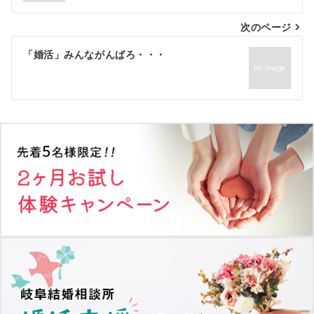
ナ
次のページ
ビ
ゲ
「婚活」みんながんばろ・・・
ー
シ
ョ
ン