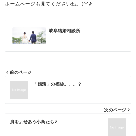
ホームページも見てくださいね。(^^♪
岐阜結婚相談所
前のページ
投
「婚活」の福袋。。。？
稿
ナ
次のページ
ビ
ゲ
肩をよせあう小鳥たち♪
ー