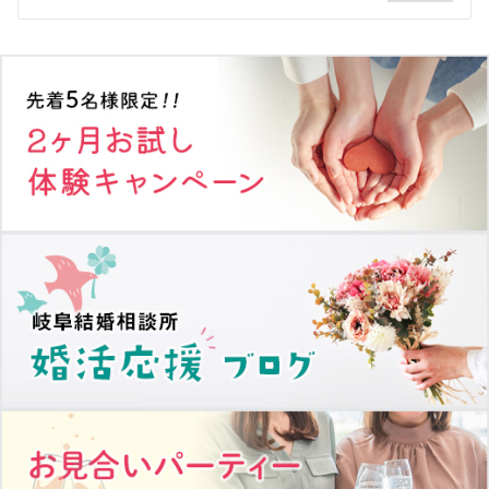
シ
ョ
ン