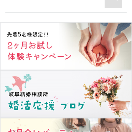
ー
シ
ョ
ン