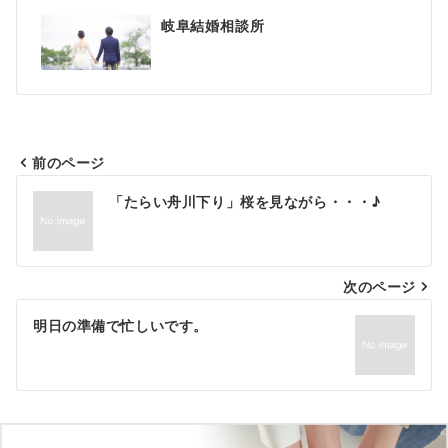
岐阜結婚相談所
前のページ
投
「たらい舟川下り」桜を見ながら・・・♪
稿
ナ
次のページ
ビ
ゲ
明日の準備で忙しいです。
ー
シ
ョ