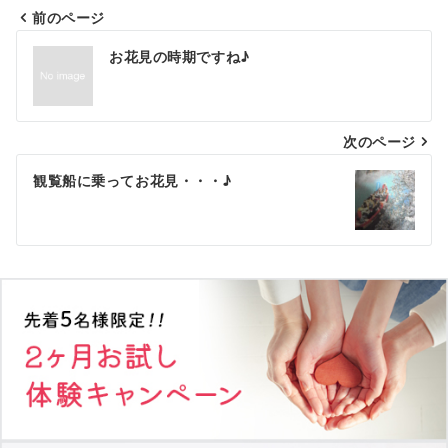
前のページ
投
お花見の時期ですね♪
稿
ナ
次のページ
ビ
ゲ
観覧船に乗ってお花見・・・♪
ー
シ
ョ
ン