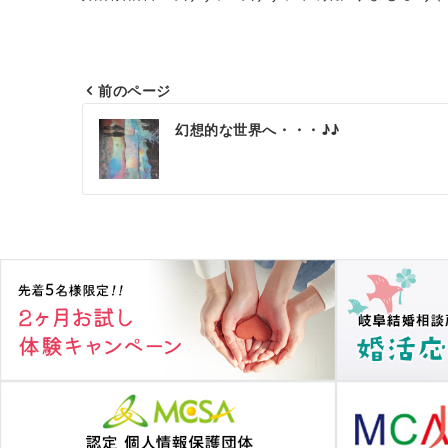
前のページ
投
幻想的な世界へ・・・♪♪
稿
ナ
ビ
ゲ
ー
シ
ョ
ン