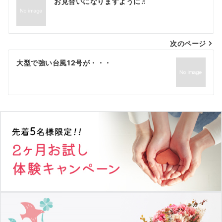
お見合いになりますように♬
稿
ナ
次のページ
ビ
ゲ
大型で強い台風12号が・・・
ー
シ
ョ
ン