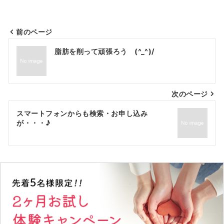
前のページ
投
脂肪を削って頑張ろう (^_^)/
稿
ナ
次のページ
ビ
ゲ
スマートフォンからも検索・お申し込み
が・・・♪
ー
シ
ョ
ン