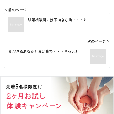
前のページ
投
結婚相談所には不向きな曲・・・♪
稿
ナ
次のページ
ビ
ゲ
まだ見ぬあなたと赤い糸で・・・きっと♪
ー
シ
ョ
ン