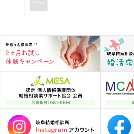
稿
ナ
ビ
ゲ
ー
シ
ョ
ン