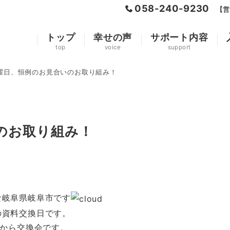
058-240-9230
【営
トップ
幸せの声
サポート内容
top
voice
support
曜日、恒例のお見合いのお取り組み！
のお取り組み！
な岐阜県岐阜市です
の資料交換日です。
分から交換会です。