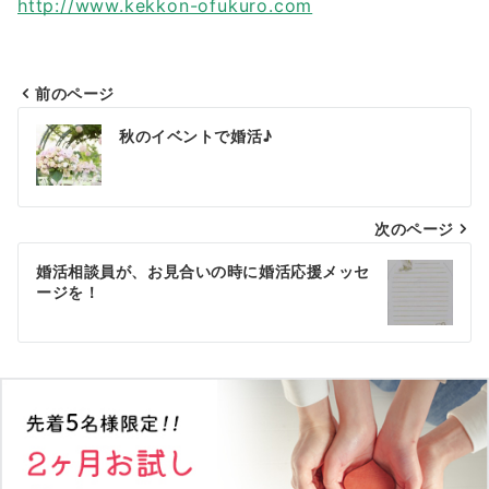
http://www.kekkon-ofukuro.com
前のページ
投
秋のイベントで婚活♪
稿
ナ
次のページ
ビ
ゲ
婚活相談員が、お見合いの時に婚活応援メッセ
ージを！
ー
シ
ョ
ン