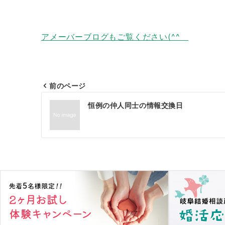
アメーバーブログもご覧ください(^^ゞ
前のページ
投
恒例の仲人同士の情報交換日
稿
ナ
ビ
ゲ
ー
シ
ョ