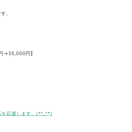
です。
→35,000円】
応援します。(*^_^*)