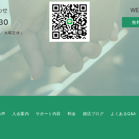
わせ
W
30
無
制／水曜定休）
の声
入会案内
サポート内容
料金
婚活ブログ
よくあるQ&A