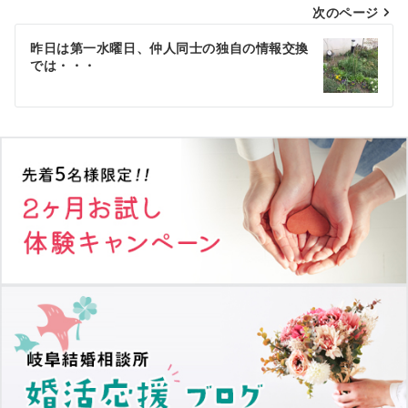
次のページ
ビ
ゲ
昨日は第一水曜日、仲人同士の独自の情報交換
では・・・
ー
シ
ョ
ン