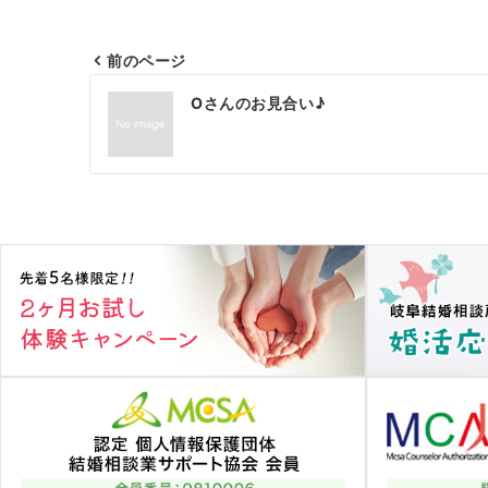
前のページ
投
Oさんのお見合い♪
稿
ナ
ビ
ゲ
ー
シ
ョ
ン