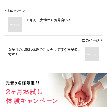
前のページ
投
Ｙさん（女性の）お見合い♪
稿
ナ
次のページ
ビ
ゲ
２か月のお試し体験でご入会して頂く方が多い
です！
ー
シ
ョ
ン