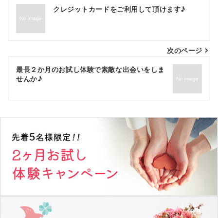
投
クレジットカードをご利用して頂けます♪
稿
ナ
次のページ
ビ
ゲ
最長２か月のお試し体験で素敵な出会いをしま
せんか♪
ー
シ
ョ
ン