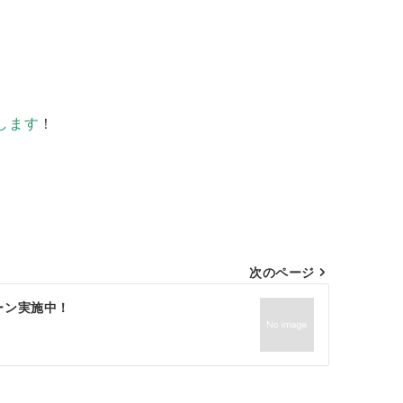
します
！
次のページ
ーン実施中！