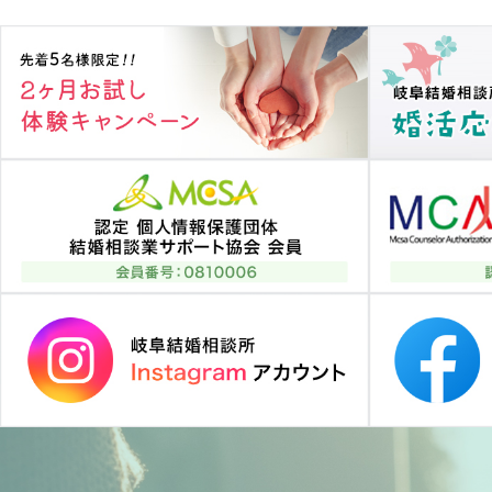
ゲ
ー
シ
ョ
ン