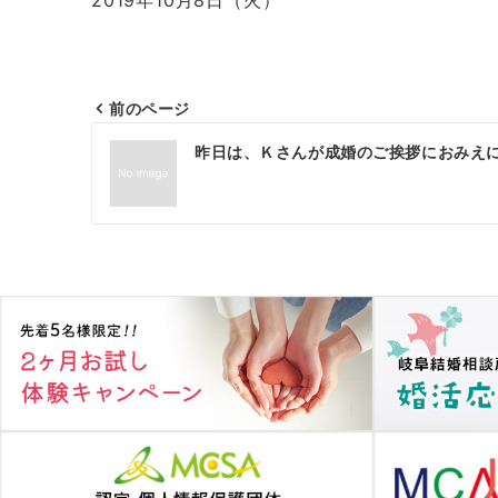
2019年10月8日（火）
前のページ
投
昨日は、Ｋさんが成婚のご挨拶におみえ
稿
ナ
ビ
ゲ
ー
シ
ョ
ン