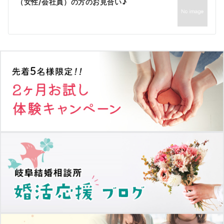
ゲ
（女性/会社員）の方のお見合い♪
ー
シ
ョ
ン