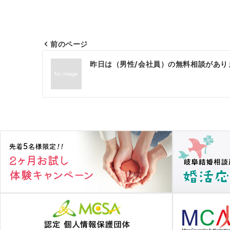
前のページ
投
昨日は（男性/会社員）の無料相談があり
稿
ナ
ビ
ゲ
ー
シ
ョ
ン