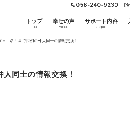
058-240-9230
【営
トップ
幸せの声
サポート内容
top
voice
support
曜日、名古屋で恒例の仲人同士の情報交換！
仲人同士の情報交換！