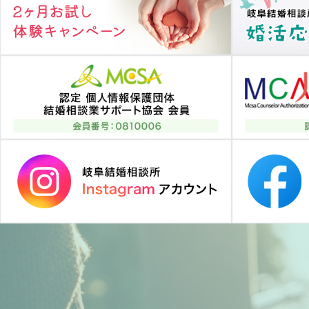
シ
ョ
ン