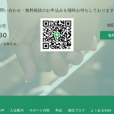
問い合わせ・無料相談のお申込みを随時お待ちしておりま
わせ
W
30
無
制／水曜定休）
の声
入会案内
サポート内容
料金
婚活ブログ
よくあるQ&A