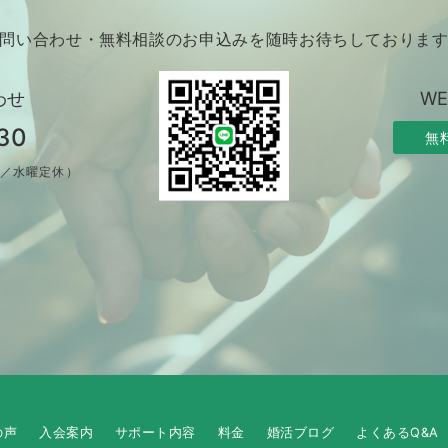
問い合わせ・無料相談のお申込みを随時お待ちしておりま
わせ
W
30
無
制／水曜定休）
の声
入会案内
サポート内容
料金
婚活ブログ
よくあるQ&A