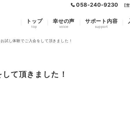
058-240-9230
【営
トップ
幸せの声
サポート内容
top
voice
support
のお試し体験でご入会をして頂きました！
をして頂きました！