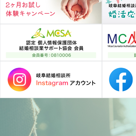
シ
ョ
ン