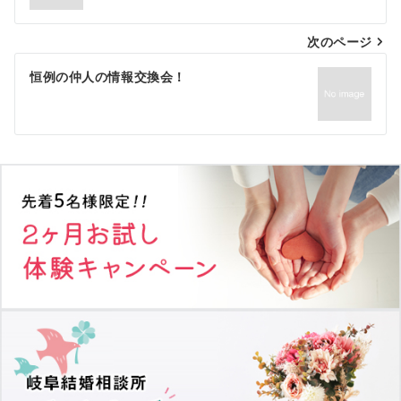
ナ
次のページ
ビ
ゲ
恒例の仲人の情報交換会！
ー
シ
ョ
ン