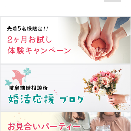
シ
ョ
ン