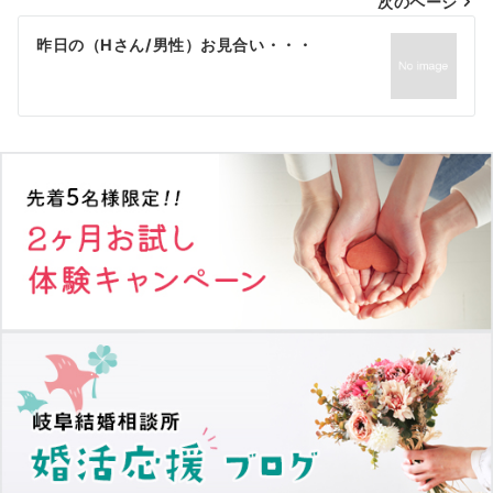
次のページ
ビ
ゲ
昨日の（Hさん/男性）お見合い・・・
ー
シ
ョ
ン