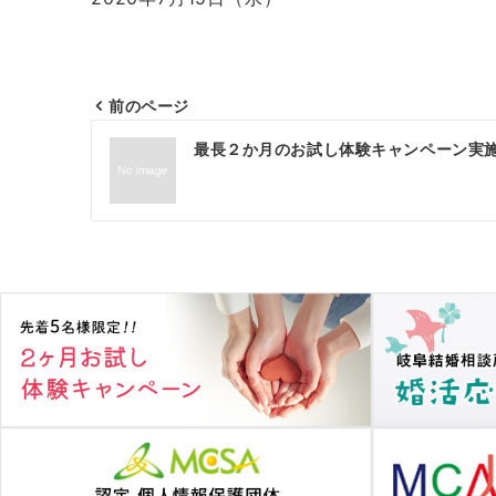
前のページ
投
最長２か月のお試し体験キャンペーン実
稿
ナ
ビ
ゲ
ー
シ
ョ
ン