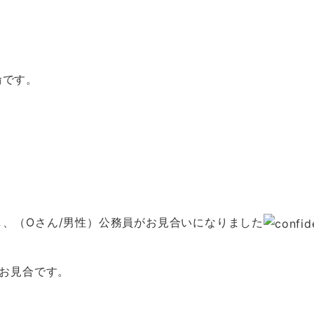
輪です。
、（Oさん/男性）公務員がお見合いになりました
のお見合です。