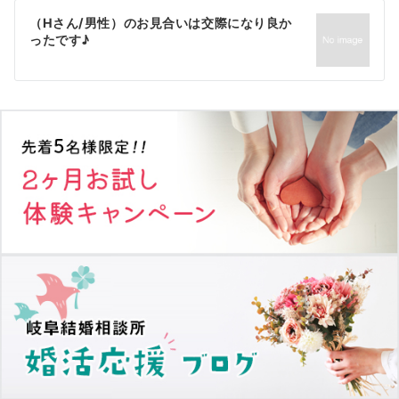
ゲ
（Hさん/男性）のお見合いは交際になり良か
ったです♪
ー
シ
ョ
ン