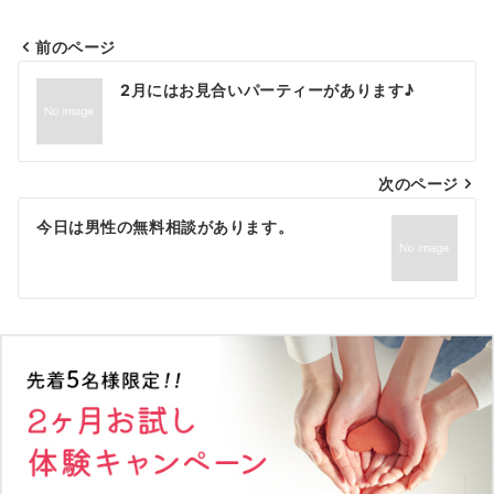
前のページ
投
2月にはお見合いパーティーがあります♪
稿
ナ
次のページ
ビ
ゲ
今日は男性の無料相談があります。
ー
シ
ョ
ン