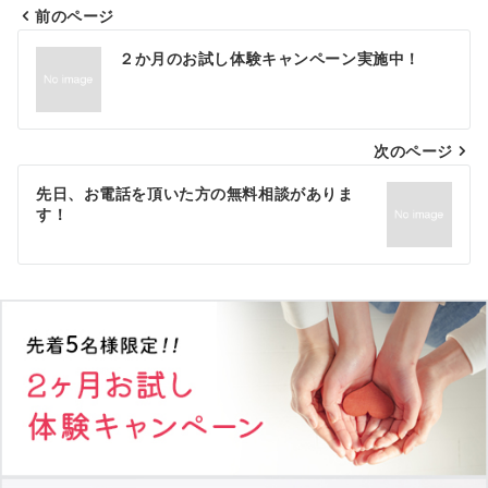
前のページ
投
２か月のお試し体験キャンペーン実施中！
稿
ナ
次のページ
ビ
ゲ
先日、お電話を頂いた方の無料相談がありま
す！
ー
シ
ョ
ン