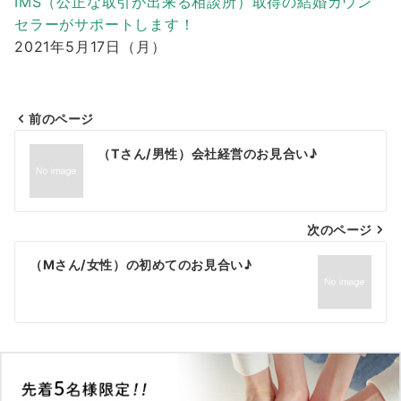
IMS（公正な取引が出来る相談所）取得の結婚カウン
セラーがサポートします！
2021年5月17日（月）
前のページ
投
（Tさん/男性）会社経営のお見合い♪
稿
ナ
次のページ
ビ
ゲ
（Mさん/女性）の初めてのお見合い♪
ー
シ
ョ
ン