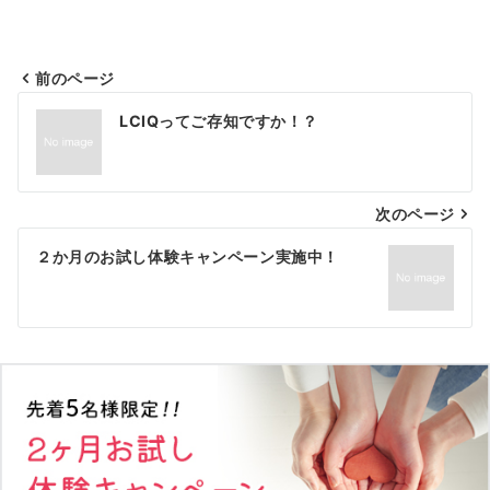
前のページ
投
LCIQってご存知ですか！？
稿
ナ
次のページ
ビ
ゲ
２か月のお試し体験キャンペーン実施中！
ー
シ
ョ
ン