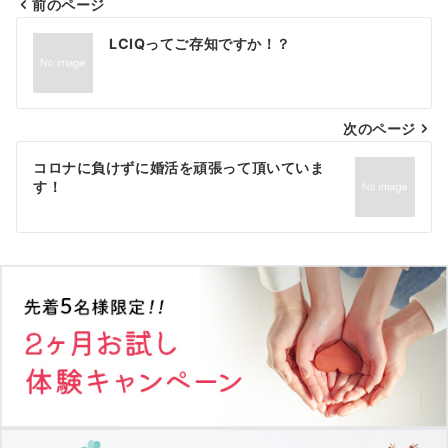
前のページ
投
LCIQってご存知ですか！？
稿
ナ
次のページ
ビ
ゲ
コロナに負けずに婚活を頑張って頂いていま
す！
ー
シ
ョ
ン