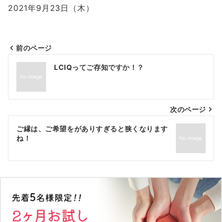
2021年9月23日（木）
前のページ
投
LCIQってご存知ですか！？
稿
ナ
次のページ
ビ
ゲ
ご縁は、ご希望をがありすぎると狭くなります
ね！
ー
シ
ョ
ン