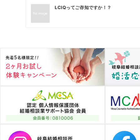
投
LCIQってご存知ですか！？
稿
ナ
ビ
ゲ
ー
シ
ョ
ン