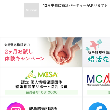
投
12月中旬に婚活パーティーがあります♪
稿
ナ
ビ
ゲ
ー
シ
ョ
ン