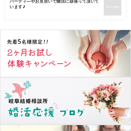
ゲ
パーティ―やお見合いで婚活に頑張って頂いて
います♪
ー
シ
ョ
ン