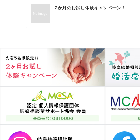
投
2か月のお試し体験キャンペーン！
稿
ナ
ビ
ゲ
ー
シ
ョ
ン