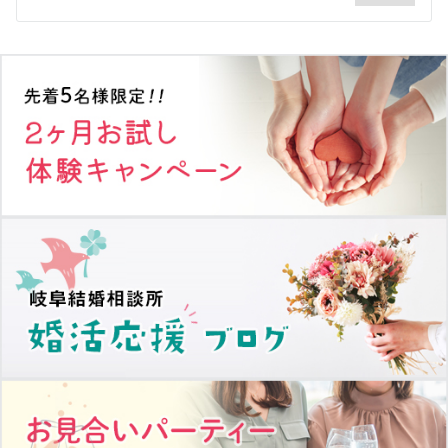
シ
ョ
ン