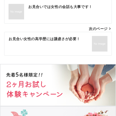
投
お見合いでは女性の会話も大事です！
稿
ナ
次のページ
ビ
ゲ
お見合い女性の高学歴には謙虚さが必要！
ー
シ
ョ
ン