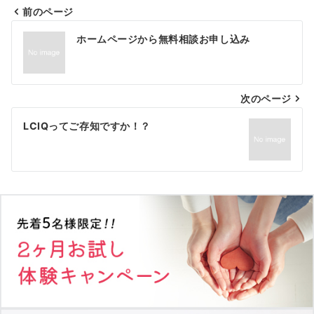
前のページ
投
ホームページから無料相談お申し込み
稿
ナ
次のページ
ビ
ゲ
LCIQってご存知ですか！？
ー
シ
ョ
ン