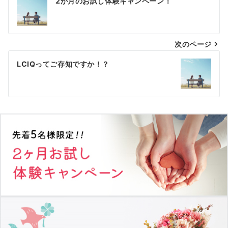
2か月のお試し体験キャンペーン！
稿
ナ
次のページ
ビ
ゲ
LCIQってご存知ですか！？
ー
シ
ョ
ン