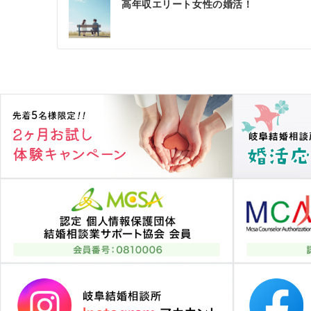
高年収エリート女性の婚活！
稿
ナ
ビ
ゲ
ー
シ
ョ
ン