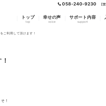
058-240-9230
【営
トップ
幸せの声
サポート内容
top
voice
support
ayをご利用して頂けます！
す！
こそ！