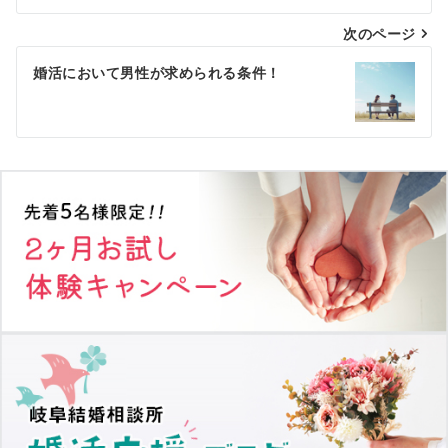
ナ
次のページ
ビ
ゲ
婚活において男性が求められる条件！
ー
シ
ョ
ン