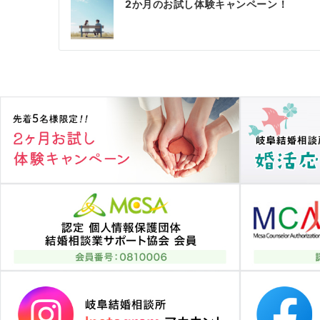
2か月のお試し体験キャンペーン！
稿
ナ
ビ
ゲ
ー
シ
ョ
ン