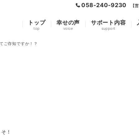
058-240-9230
【営
トップ
幸せの声
サポート内容
top
voice
support
Qってご存知ですか！？
こそ！