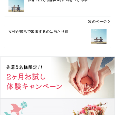
稿
ナ
次のページ
ビ
ゲ
女性が婚活で緊張するのは当たり前
ー
シ
ョ
ン